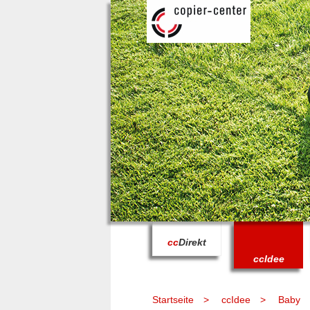
cc
Direkt
cc
Idee
Startseite
ccIdee
Baby