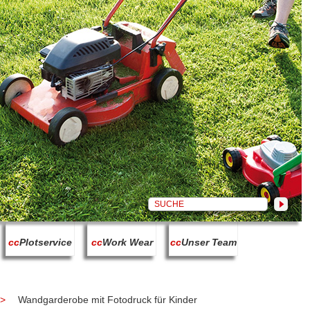
cc
Plotservice
cc
Work Wear
cc
Unser Team
Wandgarderobe mit Fotodruck für Kinder