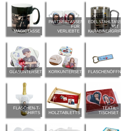
PARTNERTASSEN
EDELSTAHLTASSE
FÜR
MIT
MAGICTASSE
VERLIEBTE
KARABINERGRIFF
GLASUNTERSETZER
KORKUNTERSETZER
FLASCHENÖFFNER
FLASCHEN-T-
TEXTIL -
SHIRTS
HOLZTABLETTS
TISCHSET