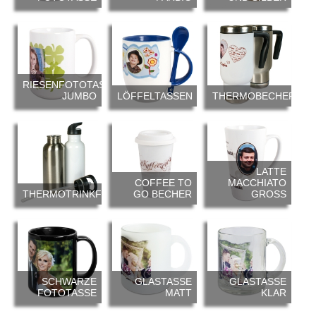
RIESENFOTOTASSE
JUMBO
LÖFFELTASSEN
THERMOBECHER
LATTE
COFFEE TO
MACCHIATO
THERMOTRINKFLASCHE
GO BECHER
GROSS
SCHWARZE
GLASTASSE
GLASTASSE
FOTOTASSE
MATT
KLAR