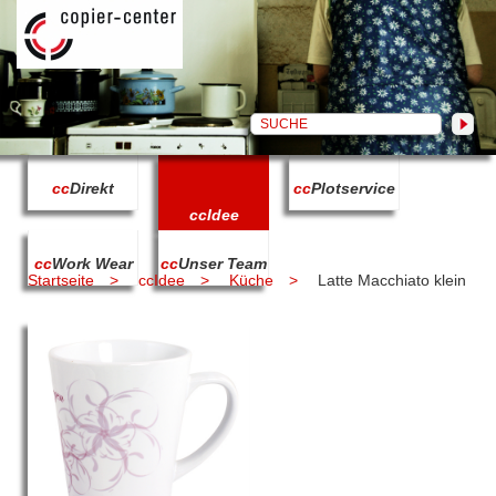
cc
Direkt
cc
Plotservice
cc
Idee
cc
Work Wear
cc
Unser Team
Startseite
ccIdee
Küche
Latte Macchiato klein