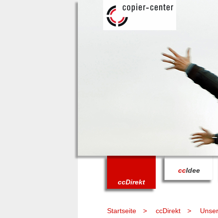
cc
Idee
cc
Direkt
Startseite
ccDirekt
Unser