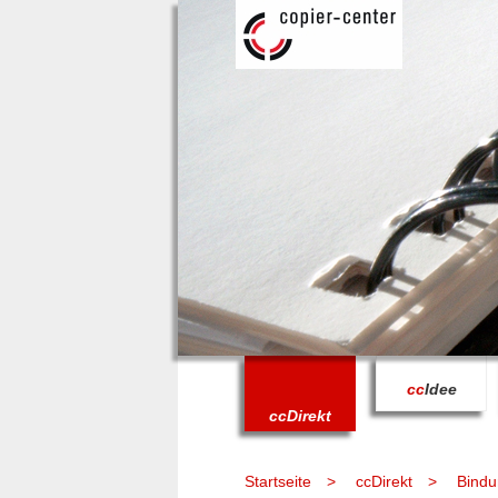
cc
Idee
cc
Direkt
Startseite
ccDirekt
Bindu