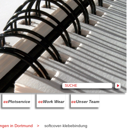
cc
Plotservice
cc
Work Wear
cc
Unser Team
ngen in Dortmund
softcover-klebebindung