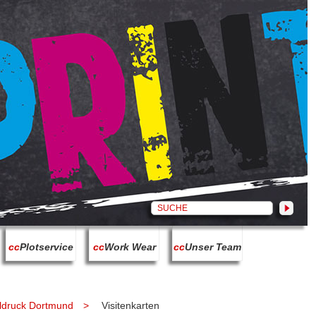
cc
Plotservice
cc
Work Wear
cc
Unser Team
aldruck Dortmund
Visitenkarten