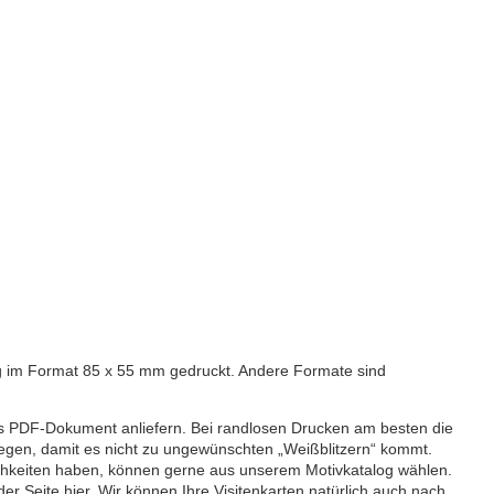
g im Format 85 x 55 mm gedruckt. Andere Formate sind
ls PDF-Dokument anliefern. Bei randlosen Drucken am besten die
egen, damit es nicht zu ungewünschten „Weißblitzern“ kommt.
chkeiten haben, können gerne aus unserem Motivkatalog wählen.
 der Seite
hier
. Wir können Ihre Visitenkarten natürlich auch nach