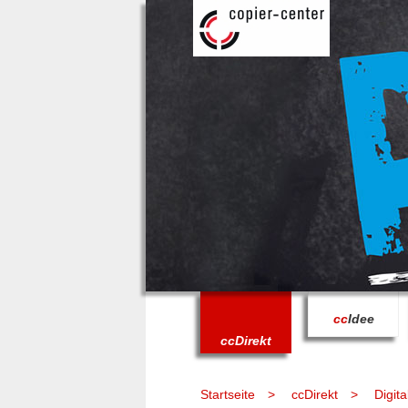
cc
Idee
cc
Direkt
Startseite
ccDirekt
Digit