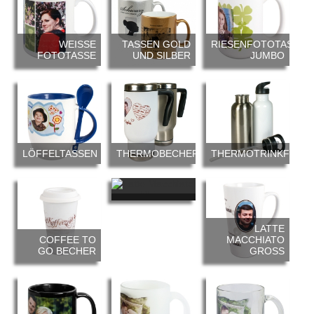
WEISSE F
TASSEN GOLD
RIESENFOTOTASSE
OTOTASSE
UND SILBER
JUMBO
LÖFFELTASSEN
THERMOBECHER
THERMOTRINKFLAS
LATTE
MACCHIATO
KLEIN
LATTE
COFFEE TO
MACCHIATO
GO BECHER
GROSS