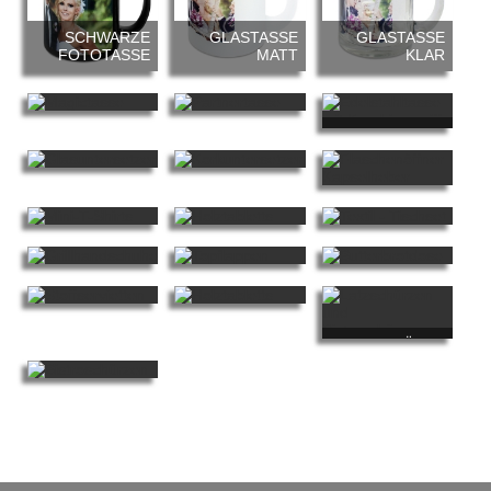
SCHWARZE
GLASTASSE
GLASTASSE
FOTOTASSE
MATT
KLAR
PARTNERTASSEN
EDELSTAHLTASSE
FÜR
MIT
MAGICTASSE
VERLIEBTE
KARABINERGRIFF
GLASUNTERSETZER
KORKUNTERSETZER
FLASCHENÖFFNER
FLASCHEN-T-
TEXTIL -
SHIRTS
HOLZTABLETTS
TISCHSET
BEDRUCKTE
GRILLHANDSCHUH
TOPFLAPPEN
BUTTERBROTDOSE
BEDRUCKTE
LATZSCHÜRZE
SERVIETTEN
FOTOGLASBRETTCHEN
BEDRUCKT
HALBSCHÜRZE
BEDRUCKT