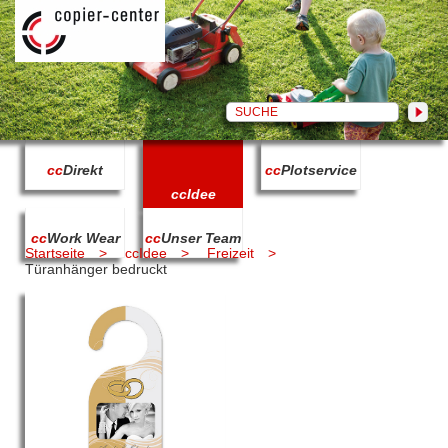
cc
Direkt
cc
Plotservice
cc
Idee
cc
Work Wear
cc
Unser Team
Startseite
ccIdee
Freizeit
Türanhänger bedruckt