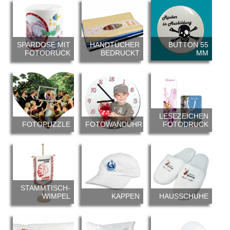
SPARDOSE MIT
HANDTÜCHER
BUTTON 55
FOTODRUCK
BEDRUCKT
MM
LESEZEICHEN
FOTOPUZZLE
FOTOWANDUHR
FOTODRUCK
STAMMTISCH-
WIMPEL
KAPPEN
HAUSSCHUHE